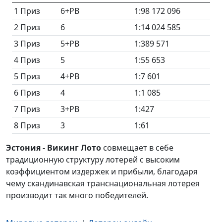
1 Приз
6+PB
1:98 172 096
2 Приз
6
1:14 024 585
3 Приз
5+PB
1:389 571
4 Приз
5
1:55 653
5 Приз
4+PB
1:7 601
6 Приз
4
1:1 085
7 Приз
3+PB
1:427
8 Приз
3
1:61
Эстония - Викинг Лото
совмещает в себе
традиционную структуру лотерей с высоким
коэффициентом издержек и прибыли, благодаря
чему скандинавская транснациональная лотерея
производит так много победителей.