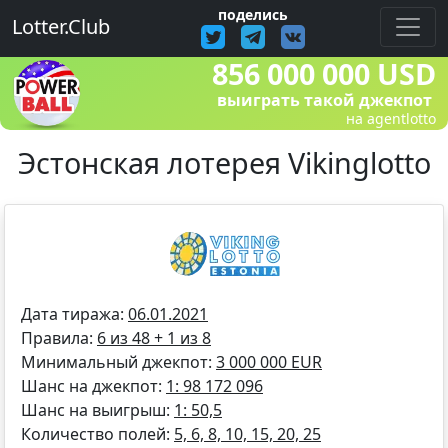
поделись
Lotter.Club
856 000 000 USD
выиграть такой джекпот
на agentlotto
Эстонская лотерея Vikinglotto
Дата тиража:
06.01.2021
Правила:
6 из 48 + 1 из 8
Минимальный джекпот:
3 000 000 EUR
Шанс на джекпот:
1: 98 172 096
Шанс на выигрыш:
1: 50,5
Количество полей:
5, 6, 8, 10, 15, 20, 25