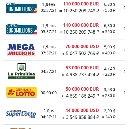
110 000 000 EUR
1 День
6,80 $
1:
05:37:21
≈ 10 250 209 748 ₽
≈ 550 ₽
110 000 000 EUR
1 День
6,80 $
1:
05:37:21
≈ 10 250 209 748 ₽
≈ 550 ₽
70 000 000 USD
1 День
5,00 $
1:
07:37:21
≈ 5 647 502 769 ₽
≈ 400 ₽
53 000 000 EUR
2,72 $
04:37:21
1:
≈ 4 938 737 424 ₽
≈ 220 ₽
50 000 000 EUR
3,53 $
00:00:00
1:
≈ 4 659 186 249 ₽
≈ 280 ₽
44 000 000 USD
2 Дня
2,99 $
1
04:37:21
≈ 3 549 858 884 ₽
≈ 240 ₽