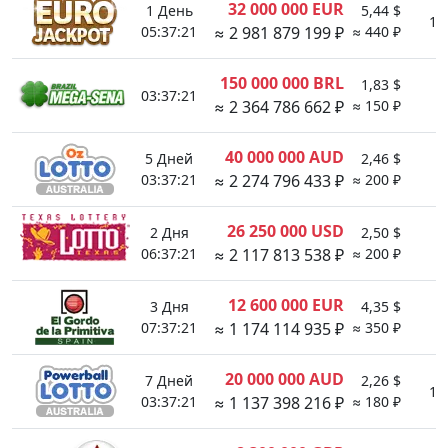
32 000 000 EUR
1 День
5,44 $
1:
05:37:21
≈ 2 981 879 199 ₽
≈ 440 ₽
150 000 000 BRL
1,83 $
03:37:21
1
≈ 2 364 786 662 ₽
≈ 150 ₽
40 000 000 AUD
5 Дней
2,46 $
1
03:37:21
≈ 2 274 796 433 ₽
≈ 200 ₽
26 250 000 USD
2 Дня
2,50 $
1
06:37:21
≈ 2 117 813 538 ₽
≈ 200 ₽
12 600 000 EUR
3 Дня
4,35 $
1
07:37:21
≈ 1 174 114 935 ₽
≈ 350 ₽
20 000 000 AUD
7 Дней
2,26 $
1:
03:37:21
≈ 1 137 398 216 ₽
≈ 180 ₽