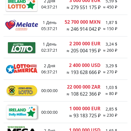
3 000 000 EUR
2 Дня
5,59 $
1
04:37:21
≈ 279 551 175 ₽
≈ 450 ₽
52 700 000 MXN
1 День
1,87 $
1
05:37:21
≈ 246 914 042 ₽
≈ 150 ₽
2 200 000 EUR
1 День
3,24 $
02:37:21
≈ 205 004 195 ₽
≈ 260 ₽
2 400 000 USD
2 Дня
3,29 $
1
06:37:21
≈ 193 628 666 ₽
≈ 270 ₽
22 000 000 ZAR
1,03 $
00:00:00
1
≈ 108 622 366 ₽
≈ 80 ₽
1 000 000 EUR
2,85 $
00:00:00
≈ 93 183 725 ₽
≈ 230 ₽
1 000 000 USD
2 Дня
1,65 $