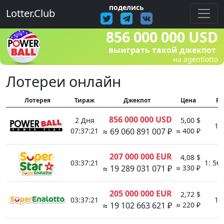
поделись
Lotter.Club
856 000 000 USD
выиграть такой джекпот
на agentlotto
Лотереи онлайн
Лотерея
Тираж
Джекпот
Цена
P(
856 000 000 USD
2 Дня
5,00 $
1:
07:37:21
≈ 69 060 891 007 ₽
≈ 400 ₽
207 000 000 EUR
4,08 $
03:37:21
1: 56
≈ 19 289 031 071 ₽
≈ 330 ₽
205 000 000 EUR
2,72 $
03:37:21
1:
≈ 19 102 663 621 ₽
≈ 220 ₽