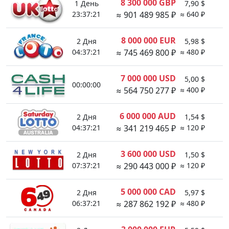
8 300 000 GBP
1 День
7,90 $
1
23:37:21
≈ 901 489 985 ₽
≈ 640 ₽
8 000 000 EUR
2 Дня
5,98 $
1
04:37:21
≈ 745 469 800 ₽
≈ 480 ₽
7 000 000 USD
5,00 $
00:00:00
1
≈ 564 750 277 ₽
≈ 400 ₽
6 000 000 AUD
2 Дня
1,54 $
04:37:21
≈ 341 219 465 ₽
≈ 120 ₽
3 600 000 USD
2 Дня
1,50 $
1
07:37:21
≈ 290 443 000 ₽
≈ 120 ₽
5 000 000 CAD
2 Дня
5,97 $
1
06:37:21
≈ 287 862 192 ₽
≈ 480 ₽