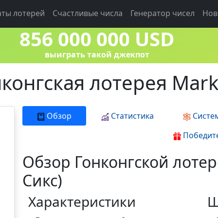
аты лотерей
Счастливые числа
Генератор чисел
Нов
856 000 000 USD
выиграть такой джекпот
конгская лотерея Mark
Обзор
Статистика
Систе
Победит
Обзор Гонконгской лотер
Сикс)
Характеристики
Ш