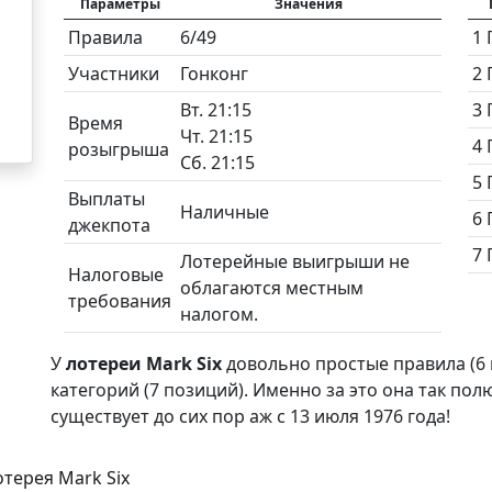
Параметры
Значения
Правила
6/49
1 
Участники
Гонконг
2 
Вт. 21:15
3 
Время
Чт. 21:15
4 
розыгрыша
Сб. 21:15
5 
Выплаты
Наличные
6 
джекпота
7 
Лотерейные выигрыши не
Налоговые
облагаются местным
требования
налогом.
У
лотереи Mark Six
довольно простые правила (6 
категорий (7 позиций). Именно за это она так по
существует до сих пор аж с 13 июля 1976 года!
терея Mark Six