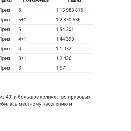
Призы
Соответствие
Шансы
Приз
6
1:13 983 816
Приз
5+1
1:2 330 636
Приз
5
1:54 201
Приз
4+1
1:44 393
Приз
4
1:1 032
Приз
3+1
1:2 436
Приз
3
1:57
из 49) и большое количество призовых
любилась местному населению и