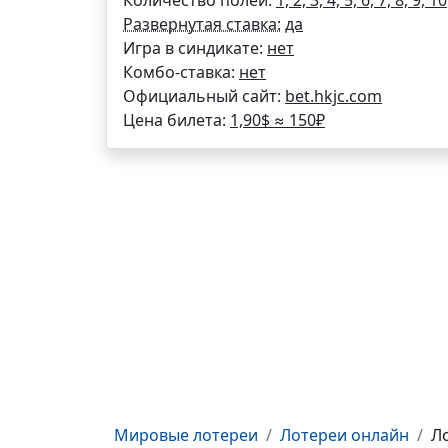
Количество полей:
1, 2, 3, 4, 5, 6, 7, 8, 9, 10
Развернутая ставка:
да
Игра в синдикате:
нет
Комбо-ставка:
нет
Официальный сайт:
bet.hkjc.com
Цена билета:
1,90$ ≈
150
₽
Мировые лотереи
Лотереи онлайн
Ло