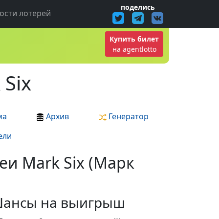
поделись
ости лотерей
Купить билет
на agentlotto
 Six
ма
Архив
Генератор
ели
еи Mark Six (Марк
ансы на выигрыш