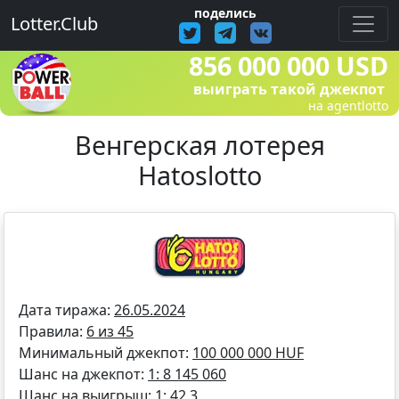
поделись
Lotter.Club
856 000 000 USD
выиграть такой джекпот
на agentlotto
Венгерская лотерея
Hatoslotto
Дата тиража:
26.05.2024
Правила:
6 из 45
Минимальный джекпот:
100 000 000 HUF
Шанс на джекпот:
1: 8 145 060
Шанс на выигрыш:
1: 42,3