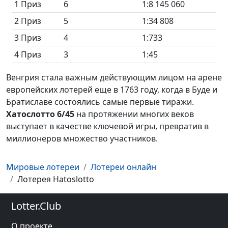
1 Приз
6
1:8 145 060
2 Приз
5
1:34 808
3 Приз
4
1:733
4 Приз
3
1:45
Венгрия стала важным действующим лицом на арене
европейских лотерей еще в 1763 году, когда в Буде и
Братиславе состоялись самые первые тиражи.
Хатослотто 6/45
на протяжении ‎многих веков
выступает в качестве ключевой игры, превратив в
миллионеров множество участников.
Мировые лотереи
Лотереи онлайн
100%
2
- при 2 угаданных:
Лотерея Hatoslotto
Дата
Победитель
Выигрыш на thelotter
17
4
23
24
16
11
349,46
Дата
Результат тиража
AUD
Номеров: 7 - Билетов: 3
Albert S.
03.12.2017
8
34
45
12
19
33
Lotter.Club
≈ 20 251,77
₽
19.05.2024
6
8
24
34
42
43
Номеров: 8 - Билетов: 3
41
43
24
32
28
25
26,64
GBP
О проекте
Номеров: 9 - Билетов: 3