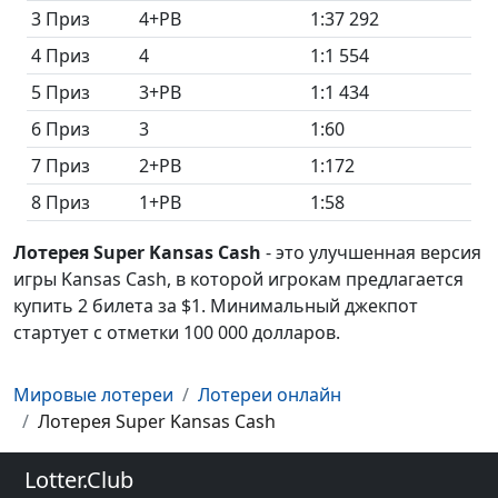
3 Приз
4+PB
1:37 292
4 Приз
4
1:1 554
5 Приз
3+PB
1:1 434
6 Приз
3
1:60
7 Приз
2+PB
1:172
8 Приз
1+PB
1:58
Лотерея Super Kansas Cash
- это улучшенная версия
игры Kansas Cash, в которой игрокам предлагается
купить 2 билета за $1. Минимальный джекпот
стартует с отметки 100 000 долларов.
Мировые лотереи
Лотереи онлайн
100%
2
- при 2 угаданных:
Лотерея Super Kansas Cash
Дата
Победитель
Выигрыш на thelotter
24
16
22
20
30
22
Дата
Результат тиража
Номеров: 6 - Билетов: 3
20
5
15
8
11
6
Lotter.Club
05.01.2021
1
9
19
20
31
6
Номеров: 7 - Билетов: 3