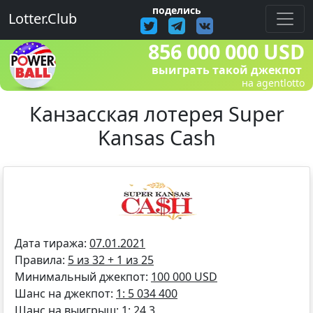
поделись
Lotter.Club
856 000 000 USD
выиграть такой джекпот
на agentlotto
Канзасская лотерея Super
Kansas Cash
Дата тиража:
07.01.2021
Правила:
5 из 32 + 1 из 25
Минимальный джекпот:
100 000 USD
Шанс на джекпот:
1: 5 034 400
Шанс на выигрыш:
1: 24,3