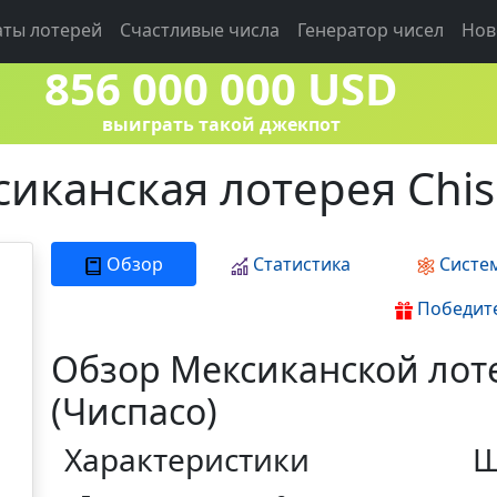
аты лотерей
Счастливые числа
Генератор чисел
Нов
856 000 000 USD
выиграть такой джекпот
иканская лотерея Chi
Обзор
Статистика
Систе
Победит
Обзор Мексиканской лот
(Чиспасо)
Характеристики
Ш