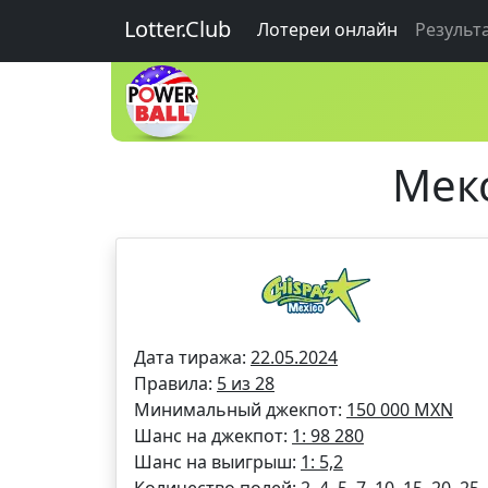
Lotter.Club
Лотереи онлайн
Результ
Мекс
Дата тиража:
22.05.2024
Правила:
5 из 28
Минимальный джекпот:
150 000 MXN
Шанс на джекпот:
1: 98 280
Шанс на выигрыш:
1: 5,2