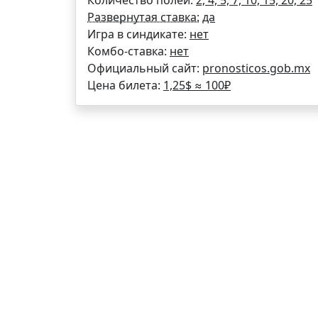
Количество полей:
2, 4, 5, 7, 10, 15, 20, 25
Развернутая ставка:
да
Игра в синдикате:
нет
Комбо-ставка:
нет
Официальный сайт:
pronosticos.gob.mx
Цена билета:
1,25$ ≈
100
₽