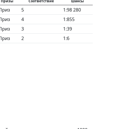
Призы
Соответствие
Шансы
Приз
5
1:98 280
Приз
4
1:855
Приз
3
1:39
Приз
2
1:6