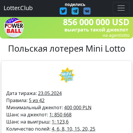
поделись
Lotter.Club
856 000 000 USD
выиграть такой джекпот
на agentlotto
Польская лотерея Mini Lotto
Дата тиража:
23.05.2024
Правила:
5 из 42
Минимальный джекпот:
400 000 PLN
Шанс на джекпот:
1: 850 668
Шанс на выигрыш:
1: 123,6
Количество полей:
4, 6, 8, 10, 15, 20, 25