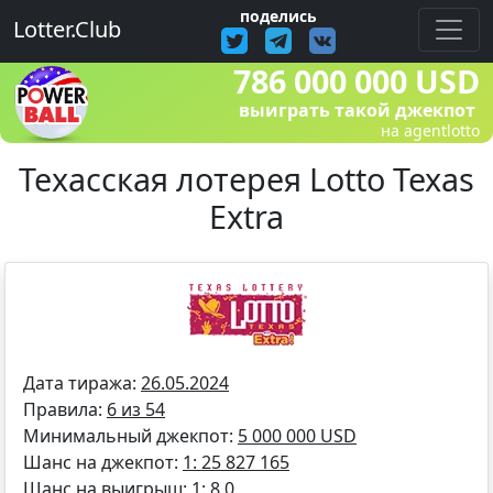
поделись
Lotter.Club
786 000 000 USD
выиграть такой джекпот
на agentlotto
Техасская лотерея Lotto Texas
Extra
Дата тиража:
26.05.2024
Правила:
6 из 54
Минимальный джекпот:
5 000 000 USD
Шанс на джекпот:
1: 25 827 165
Шанс на выигрыш:
1: 8,0