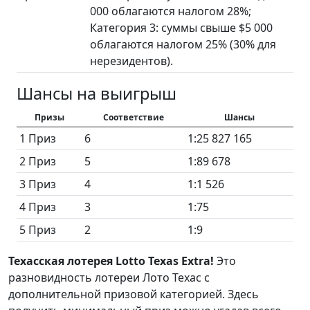
000 облагаются налогом 28%;
Категория 3: суммы свыше $5 000
облагаются налогом 25% (30% для
нерезидентов).
Шансы на выигрыш
Призы
Соответствие
Шансы
1 Приз
6
1:25 827 165
2 Приз
5
1:89 678
3 Приз
4
1:1 526
4 Приз
3
1:75
5 Приз
2
1:9
Техасская лотерея Lotto Texas Extra!
Это
разновидность лотереи Лото Техас с
дополнительной призовой категорией. Здесь