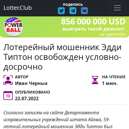
поделись
Lotter.Club
856 000 000 USD
выиграть такой джекпот
на agentlotto
Лотерейный мошенник Эдди
Типтон освобожден условно-
досрочно
АВТОР
НА ЧТЕНИЕ
Иван Черных
1 мин.
ОПУБЛИКОВАНО
22.07.2022
Согласно записям на сайте Департамента
исправительных учреждений штата Айова, 59-
летний лотерейный мошенник Эдди Типтон был