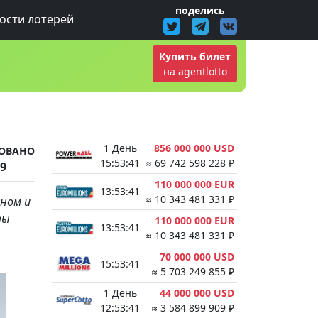
поделись
ости лотерей
Купить билет
на agentlotto
1 День
856 000 000 USD
ОВАНО
15:53:41
≈ 69 742 598 228 ₽
19
110 000 000 EUR
13:53:41
≈ 10 343 481 331 ₽
аном и
ты
110 000 000 EUR
13:53:41
≈ 10 343 481 331 ₽
70 000 000 USD
15:53:41
≈ 5 703 249 855 ₽
1 День
44 000 000 USD
12:53:41
≈ 3 584 899 909 ₽