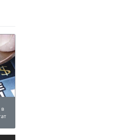
 в
тат