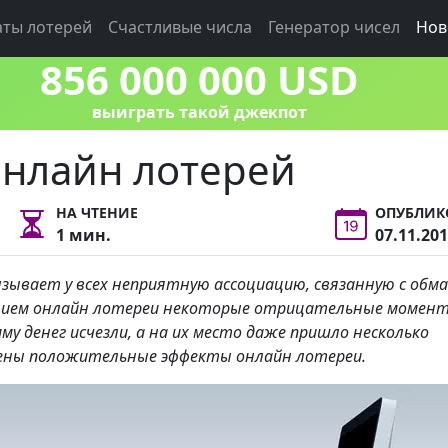
аты лотерей
Счастливые числа
Генератор чисел
Нов
856 000 000 USD
выиграть такой джекпот
онлайн лотерей
НА ЧТЕНИЕ
ОПУБЛИК
1 мин.
07.11.20
ызывает у всех неприятную ассоциацию, связанную с обм
лением онлайн лотереи некоторые отрицательные момен
у денег исчезли, а на их место даже пришло несколько
ены положительные эффекты онлайн лотереи.