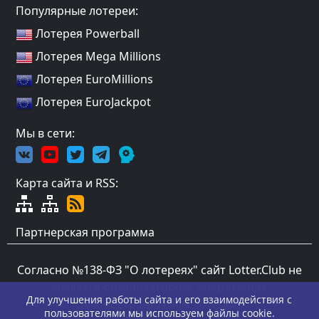
Популярные лотереи:
Лотерея Powerball
Лотерея Mega Millions
Лотерея EuroMillions
Лотерея EuroJackpot
Мы в сети:
Карта сайта и RSS:
Партнерская программа
Согласно №138-ФЗ "О лотереях" сайт Lotter.Club не
является организатором, оператором,
Для улучшения работы сайта и его взаимодействия с
распространителем лотерей.
пользователями мы используем файлы cookie.