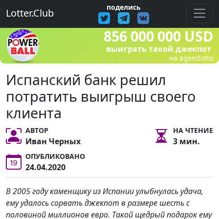
поделись
Lotter.Club
856 000 000 USD
выиграть такой джекпот
на agentlotto
Испанский банк решил
потратить выигрыш своего
клиента
АВТОР
НА ЧТЕНИЕ
Иван Черных
3 мин.
ОПУБЛИКОВАНО
24.04.2020
В 2005 году каменщику из Испании улыбнулась удача,
ему удалось сорвать джекпот в размере шесть с
половиной миллионов евро. Такой щедрый подарок ему