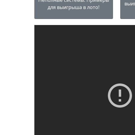
Неполные системы. Примеры
выиг
для выигрыша в лото!