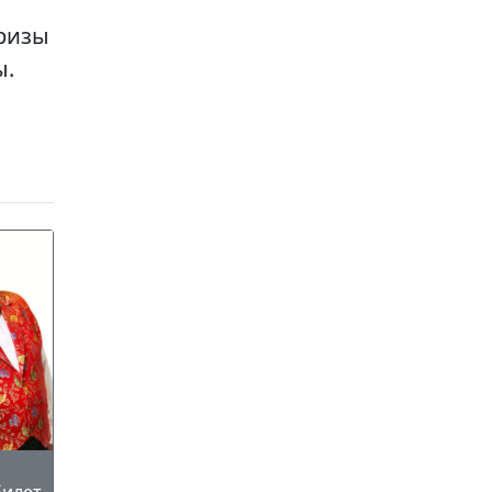
Призы
ы.