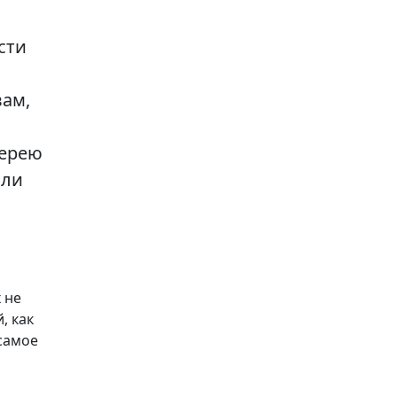
сти
вам,
терею
али
 не
, как
самое