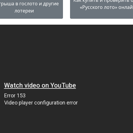
Как купить и проверить 
рыша в гослото и другие
«Русского лото» онлай
лотереи