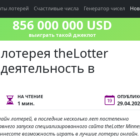
аты лотерей
Счастливые числа
Генератор чисел
Нов
856 000 000 USD
выиграть такой джекпот
лотерея theLotter
деятельность в
НА ЧТЕНИЕ
ОПУБЛИК
1 мин.
29.04.20
лайн лотерей, в последние несколько лет постепенно
него запуска специализированного сайта theLotter Minne
иннесоте возможность играть в лучшие лотереи онлайн.