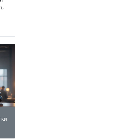
ет
ть
тки