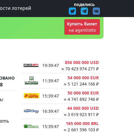
поделись
ости лотерей
Купить билет
на agentlotto
856 000 000 USD
19:39:47
≈ 70 423 974 271 ₽
54 000 000 EUR
ОВАНО
11:39:47
≈ 5 121 244 166 ₽
18
50 000 000 EUR
15:39:47
вы
≈ 4 741 892 746 ₽
44 000 000 USD
16:39:47
≈ 3 619 923 911 ₽
вать
165 000 000 BRL
15:39:47
≈ 2 661 596 103 ₽