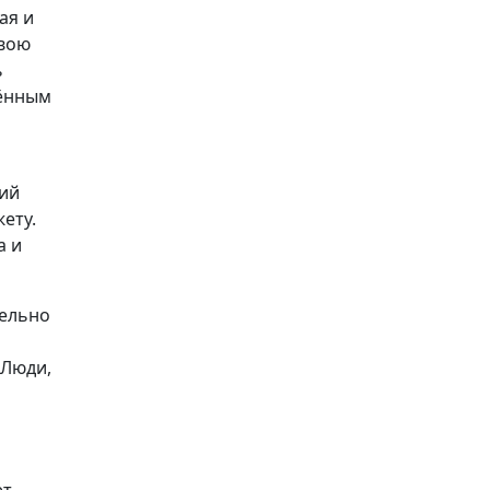
ая и
свою
ь
лённым
"
кий
ету.
а и
тельно
 Люди,