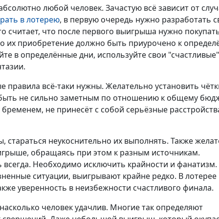
бсолютно любой человек. Зачастую всё зависит от случ
рать в лотерею
, в первую очередь нужно разработать 
то считает, что после первого выигрыша нужно покупат
что их приобретение должно быть приурочено к опреде
те в определённые дни, используйте свои "счастливые
нтазии.
ые правила всё-таки нужны. Желательно установить чёт
н быть не сильно заметным по отношению к общему бюдж
 бременем, не принесёт с собой серьёзные расстройств
, стараться неукоснительно их выполнять. Также жела
грыше, обращаясь при этом к разным источникам.
 всегда. Необходимо исключить крайности и фанатизм.
ненные ситуации, выигрывают крайне редко. В лотерее
также уверенность в неизбежности счастливого финала.
, насколько человек удачлив. Многие так определяют