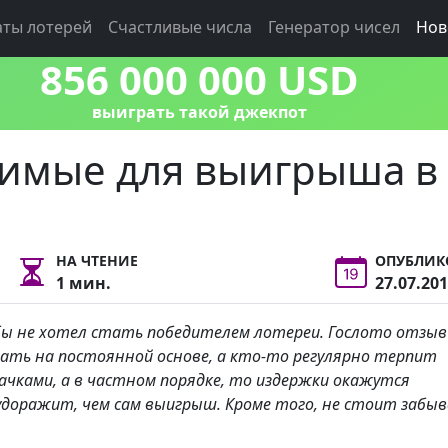
аты лотерей
Счастливые числа
Генератор чисел
Нов
856 000 000 USD
выиграть такой джекпот
имые для выигрыша в
НА ЧТЕНИЕ
ОПУБЛИК
1 мин.
27.07.20
бы не хотел стать победителем лотереи. Гослото отзы
ать на постоянной основе, а кто-то регулярно терпит
пачками, а в частном порядке, то издержки окажутся
удоражит, чем сам выигрыш. Кроме того, не стоит забы