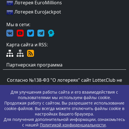
Лотерея EuroMillions
Лотерея EuroJackpot
Мы в сети:
Карта сайта и RSS:
Партнерская программа
Согласно №138-ФЗ "О лотереях" сайт Lotter.Club не
является организатором, оператором,
Для улучшения работы сайта и его взаимодействия с
распространителем лотерей.
пользователями мы используем файлы cookie.
А также не занимается организацией,
Продолжая работу с сайтом, Вы разрешаете использование
проведением лотерей.
cookie-файлов. Вы всегда можете отключить файлы cookie в
настройках Вашего браузера.
возростные ограничения 18+
Для получения дополнительной информации, ознакомьтесь
с нашей
Политикой конфиденциальности
.