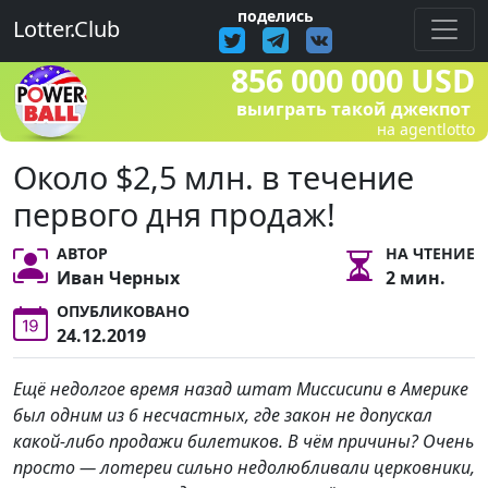
поделись
Lotter.Club
856 000 000 USD
выиграть такой джекпот
на agentlotto
Около $2,5 млн. в течение
первого дня продаж!
АВТОР
НА ЧТЕНИЕ
Иван Черных
2 мин.
ОПУБЛИКОВАНО
24.12.2019
Ещё недолгое время назад штат Миссисипи в Америке
был одним из 6 несчастных, где закон не допускал
какой-либо продажи билетиков. В чём причины? Очень
просто — лотереи сильно недолюбливали церковники,