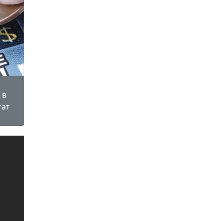
 в
тат