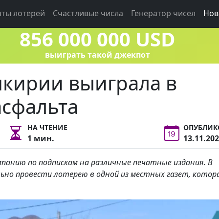
аты лотерей
Счастливые числа
Генератор чисел
Нов
856 000 000 USD
выиграть такой джекпот
кирии выиграла в
асфальта
НА ЧТЕНИЕ
ОПУБЛИК
1 мин.
13.11.20
панию по подпискам на различные печатные издания. В
ьно провести лотерею в одной из местных газет, котор