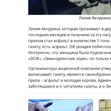
Лилия Акчурина 
Лилия Акчурина, которая проживает в де
последних месяцев и получили за эту наг
призом стал асфальт в количестве 5 тонн
газету, есть асфальт. Об укладке побесп
Интересно, что женщина была подписана н
«ЗОЖ», «Зианчуринские зори», но только 
Организаторы акционной компании утвер
выписывает газету, является своеобразно
приза – асфальт и молодая корова. Адми
заботящимся и о читателях газеты, и о З