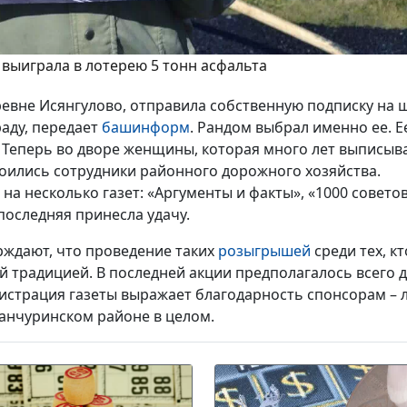
выиграла в лотерею 5 тонн асфальта
ревне Исянгулово, отправила собственную подписку на 
раду, передает
башинформ
. Рандом выбрал именно ее. Е
. Теперь во дворе женщины, которая много лет выписыва
окоились сотрудники районного дорожного хозяйства.
а несколько газет: «Аргументы и факты», «1000 советов
последняя принесла удачу.
ждают, что проведение таких
розыгрышей
среди тех, кт
й традицией. В последней акции предполагалось всего 
нистрация газеты выражает благодарность спонсорам – 
ианчуринском районе в целом.