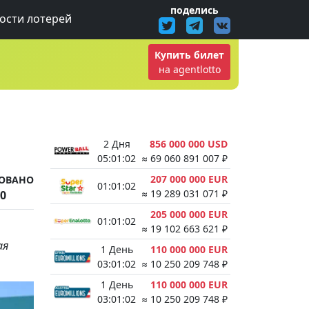
поделись
ости лотерей
Купить билет
на agentlotto
2 Дня
856 000 000 USD
05:01:01
≈ 69 060 891 007 ₽
207 000 000 EUR
ОВАНО
01:01:01
≈ 19 289 031 071 ₽
20
205 000 000 EUR
01:01:01
≈ 19 102 663 621 ₽
ая
1 День
110 000 000 EUR
03:01:01
≈ 10 250 209 748 ₽
1 День
110 000 000 EUR
03:01:01
≈ 10 250 209 748 ₽