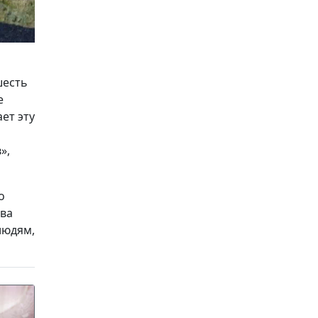
шесть
е
ет эту
»,
о
два
людям,