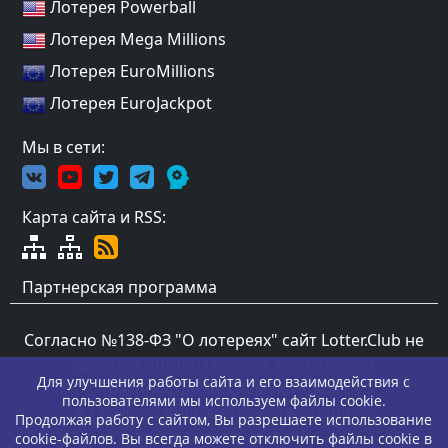
Лотерея Powerball
Лотерея Mega Millions
Лотерея EuroMillions
Лотерея EuroJackpot
Мы в сети:
Карта сайта и RSS:
Партнерская программа
Согласно №138-ФЗ "О лотереях" сайт Lotter.Club не
является организатором, оператором,
Для улучшения работы сайта и его взаимодействия с
распространителем лотерей.
пользователями мы используем файлы cookie.
А также не занимается организацией,
Продолжая работу с сайтом, Вы разрешаете использование
проведением лотерей.
cookie-файлов. Вы всегда можете отключить файлы cookie в