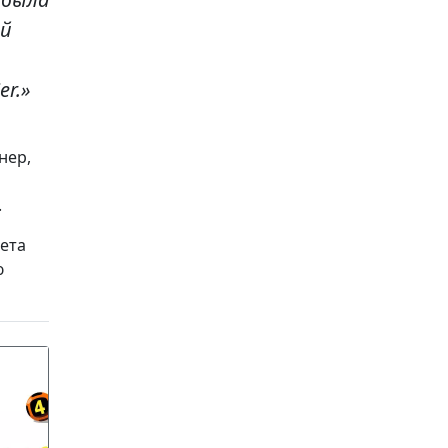
ей
r.»
нер,
.
ета
ю