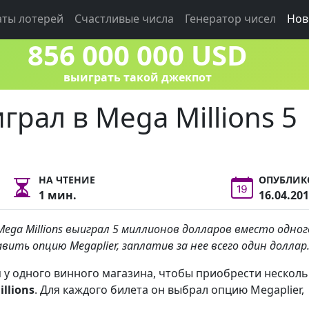
аты лотерей
Счастливые числа
Генератор чисел
Нов
856 000 000 USD
выиграть такой джекпот
рал в Mega Millions 5
НА ЧТЕНИЕ
ОПУБЛИК
1 мин.
16.04.20
ga Millions выиграл 5 миллионов долларов вместо одног
ить опцию Megaplier, заплатив за нее всего один доллар
ся у одного винного магазина, чтобы приобрести нескол
llions
. Для каждого билета он выбрал опцию Megaplier,