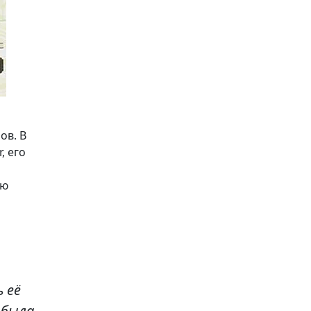
ов. В
, его
ию
 её
 была