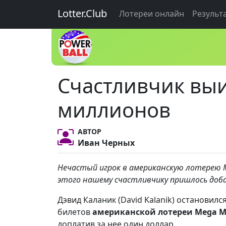
Lotter.Club
Лотереи онлайн
Результ
Счастливчик выиг
миллионов
АВТОР
Иван Черных
Нечастый игрок в американскую лотерею Me
этого нашему счастливчику пришлось добав
Дэвид Каланик (David Kalanik) остановил
билетов
американской лотереи Mega Mi
доплатив за нее один доллар.