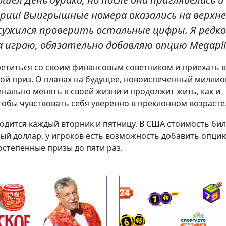
ории! Выигрышные номера оказались на верхн
осужился проверить остальные цифры. Я редко
а играю, обязательно добавляю опцию Megaplie
ретиться со своим финансовым советником и приехать в
вой приз. О планах на будущее, новоиспеченный миллио
динально менять в своей жизни и продолжит жить, как и
тобы чувствовать себя уверенно в преклонном возрасте
дится каждый вторник и пятницу. В США стоимость бил
ный доллар, у игроков есть возможность добавить опци
остепенные призы до пяти раз.