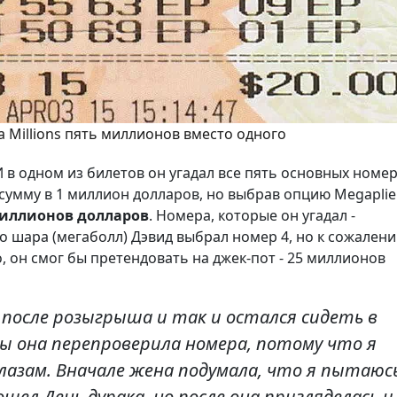
a Millions пять миллионов вместо одного
И в одном из билетов он угадал все пять основных номер
умму в 1 миллион долларов, но выбрав опцию Megaplier
миллионов долларов
. Номера, которые он угадал -
ого шара (мегаболл) Дэвид выбрал номер 4, но к сожален
о, он смог бы претендовать на джек-пот - 25 миллионов
 после розыгрыша и так и остался сидеть в
бы она перепроверила номера, потому что я
лазам. Вначале жена подумала, что я пытаюсь
шел День дурака, но после она пригляделась и