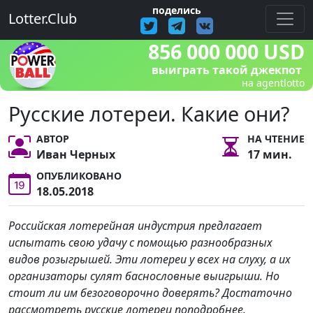
поделись
Lotter.Club
856 000 000 USD
выиграть такой джекпот
на agentlotto
Русские лотереи. Какие они?
АВТОР
НА ЧТЕНИЕ
Иван Черных
17 мин.
ОПУБЛИКОВАНО
18.05.2018
Российская лотерейная индустрия предлагает
испытать свою удачу с помощью разнообразных
видов розыгрышей. Эти лотереи у всех на слуху, а их
организаторы сулят баснословные выигрыши. Но
стоит ли им безоговорочно доверять? Достаточно
рассмотреть русские лотереи поподробнее.