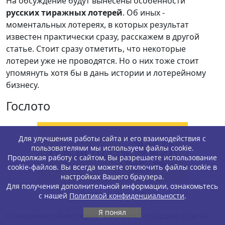
На обсуждение будут вынесены особенности
русских тиражных лотерей
. Об иных -
моментальных лотереях, в которых результат
известен практически сразу, расскажем в другой
статье. Стоит сразу отметить, что некоторые
лотереи уже не проводятся. Но о них тоже стоит
упомянуть хотя бы в дань истории и лотерейному
бизнесу.
Гослото
Для улучшения работы сайта и его взаимодействия с
пользователями мы используем файлы cookie.
Продолжая работу с сайтом, Вы разрешаете использование
cookie-файлов. Вы всегда можете отключить файлы cookie в
настройках Вашего браузера.
Для получения дополнительной информации, ознакомьтесь
Лотерея Гослото
с нашей
Политикой конфиденциальности
.
Я понял
О знаменитой
лотерее "Гослото"
слышали если не