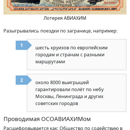
Лотерея АВИАХИМ
Разыгрывались поездки по загранице, например:
шесть круизов по европейским
городам и странам с разными
маршрутами
около 8000 выигрышей
гарантировали полёт по небу
Москвы, Ленинграда и других
советских городов
Проводимая ОСОАВИАХИМом
Расшифровывается как: Общество по содействию в