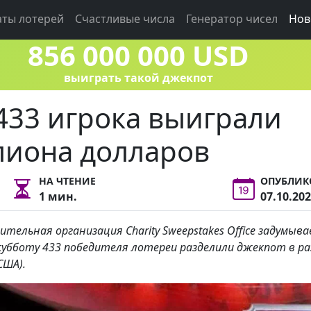
аты лотерей
Счастливые числа
Генератор чисел
Нов
856 000 000 USD
выиграть такой джекпот
433 игрока выиграли
лиона долларов
НА ЧТЕНИЕ
ОПУБЛИК
1 мин.
07.10.20
ельная организация Charity Sweepstakes Office задумыв
 субботу 433 победителя лотереи разделили джекпот в р
США).