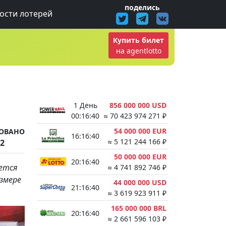
поделись
ости лотерей
Купить билет
на agentlotto
1 День
856 000 000 USD
00:16:39
≈ 70 423 974 271 ₽
54 000 000 EUR
ОВАНО
16:16:39
≈ 5 121 244 166 ₽
22
50 000 000 EUR
20:16:39
ается
≈ 4 741 892 746 ₽
азмере
44 000 000 USD
21:16:39
≈ 3 619 923 911 ₽
165 000 000 BRL
20:16:39
≈ 2 661 596 103 ₽