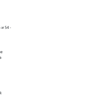
и 54 -
не
а
й