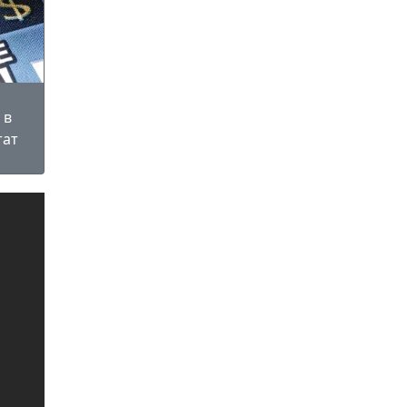
 в
тат