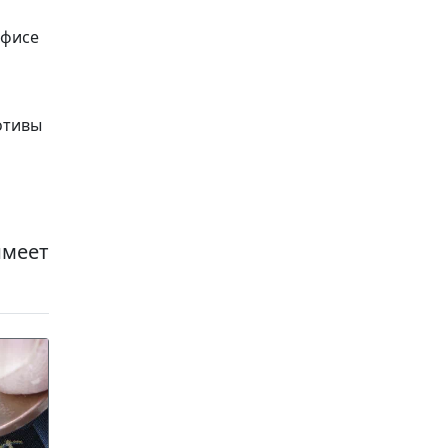
офисе
отивы
ь
имеет