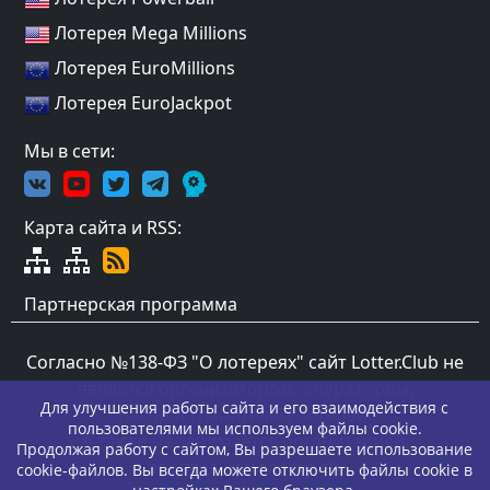
Лотерея Mega Millions
Лотерея EuroMillions
Лотерея EuroJackpot
Мы в сети:
Карта сайта и RSS:
Партнерская программа
Согласно №138-ФЗ "О лотереях" сайт Lotter.Club не
является организатором, оператором,
Для улучшения работы сайта и его взаимодействия с
распространителем лотерей.
пользователями мы используем файлы cookie.
А также не занимается организацией,
Продолжая работу с сайтом, Вы разрешаете использование
проведением лотерей.
cookie-файлов. Вы всегда можете отключить файлы cookie в