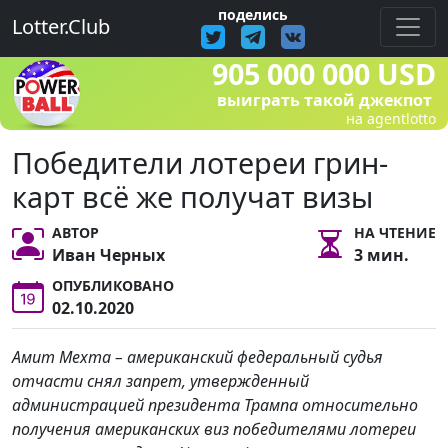
поделись
Lotter.Club
905 000 000 USD
выиграть такой джекпот
на agentlotto
Победители лотереи грин-
карт всё же получат визы
АВТОР
НА ЧТЕНИЕ
Иван Черных
3 мин.
ОПУБЛИКОВАНО
02.10.2020
Амит Мехта – американский федеральный судья
отчасти снял запрет, утвержденный
администрацией президента Трампа относительно
получения американских виз победителями лотереи