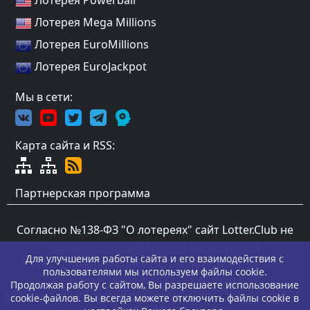
Лотерея Mega Millions
Лотерея EuroMillions
Лотерея EuroJackpot
Мы в сети:
Карта сайта и RSS:
Партнерская программа
Согласно №138-ФЗ "О лотереях" сайт Lotter.Club не
является организатором, оператором,
Для улучшения работы сайта и его взаимодействия с
распространителем лотерей.
пользователями мы используем файлы cookie.
А также не занимается организацией,
Продолжая работу с сайтом, Вы разрешаете использование
проведением лотерей.
cookie-файлов. Вы всегда можете отключить файлы cookie в