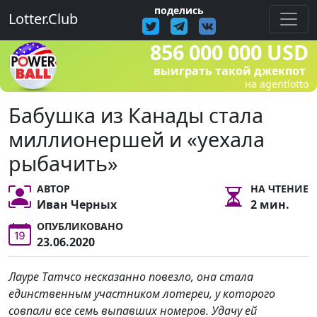
поделись
Lotter.Club
856 000 000 USD
выиграть такой джекпот
на agentlotto
Бабушка из Канады стала
миллионершей и «уехала
рыбачить»
АВТОР
НА ЧТЕНИЕ
Иван Черных
2 мин.
ОПУБЛИКОВАНО
23.06.2020
Лауре Татчсо несказанно повезло, она стала
единственным участником лотереи, у которого
совпали все семь выпавших номеров. Удачу ей