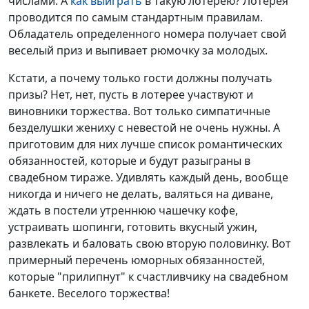
числами. А
как выиграть
в такую лотерею? Лотерея
проводится по самым стандартным правилам.
Обладатель определенного номера получает свой
веселый приз и выпивает рюмочку за молодых.
Кстати, а почему только гости должны получать
призы? Нет, нет, пусть в лотерее участвуют и
виновники торжества. Вот только симпатичные
безделушки жениху с невестой не очень нужны. А
приготовим для них лучше список романтических
обязанностей, которые и будут разыграны в
свадебном тираже. Удивлять каждый день, вообще
никогда и ничего не делать, валяться на диване,
ждать в постели утреннюю чашечку кофе,
устраивать шопинги, готовить вкусный ужин,
развлекать и баловать свою вторую половинку. Вот
примерный перечень юморных обязанностей,
которые "прилипнут" к счастливчику на свадебном
банкете. Веселого торжества!